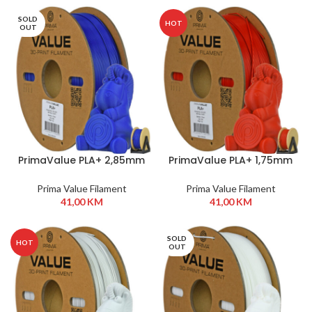
SOLD
HOT
OUT
PrimaValue PLA+ 2,85mm
PrimaValue PLA+ 1,75mm
1kg Plava
1kg Crvena
Prima Value Filament
Prima Value Filament
41,00
KM
41,00
KM
SOLD
HOT
OUT