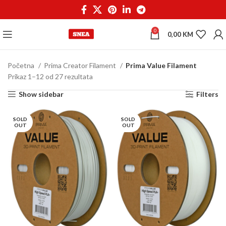
0
0,00
KM
Početna
Prima Creator Filament
Prima Value Filament
Prikaz 1–12 od 27 rezultata
Show sidebar
Filters
SOLD
SOLD
OUT
OUT