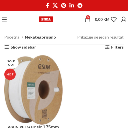
0
0,00
KM
Početna
Nekategorisano
Prikazuje se jedan rezultat
Show sidebar
Filters
SOLD
OUT
HOT
eSUN PETG Basic 1,75mm