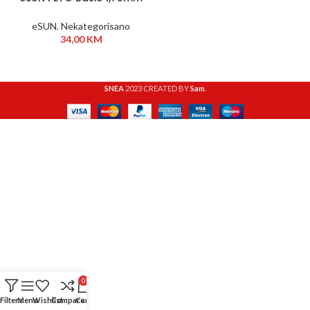
1kg White
eSUN
,
Nekategorisano
34,00
KM
SNEA
2023 CREATED BY
Sam
.
0
Filters
Menu
Wishlist
Compare
Cart