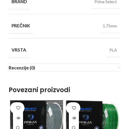
BRAND
Prima Select
PREČNIK
1,75mm
VRSTA
PLA
Recenzije (0)
Povezani proizvodi
SOLD
SOLD
SO
OUT
OUT
O