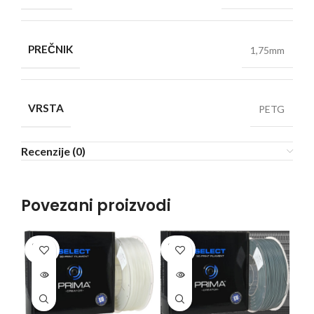
PREČNIK
1,75mm
VRSTA
PETG
Recenzije (0)
Povezani proizvodi
SOLD
SOLD
SO
OUT
OUT
O