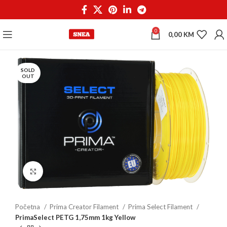
0
0,00
KM
SOLD
OUT
Click to enlarge
Početna
Prima Creator Filament
Prima Select Filament
PrimaSelect PETG 1,75mm 1kg Yellow