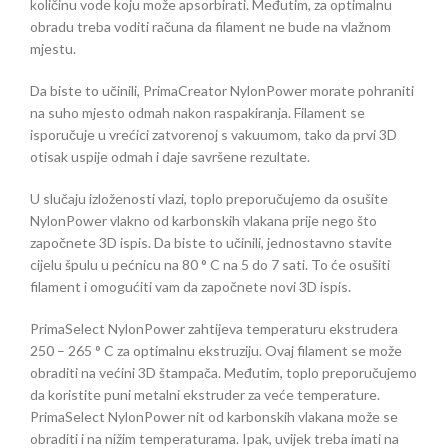
količinu vode koju može apsorbirati. Međutim, za optimalnu
obradu treba voditi računa da filament ne bude na vlažnom
mjestu.
Da biste to učinili, PrimaCreator NylonPower morate pohraniti
na suho mjesto odmah nakon raspakiranja. Filament se
isporučuje u vrećici zatvorenoj s vakuumom, tako da prvi 3D
otisak uspije odmah i daje savršene rezultate.
U slučaju izloženosti vlazi, toplo preporučujemo da osušite
NylonPower vlakno od karbonskih vlakana prije nego što
započnete 3D ispis. Da biste to učinili, jednostavno stavite
cijelu špulu u pećnicu na 80 ° C na 5 do 7 sati. To će osušiti
filament i omogućiti vam da započnete novi 3D ispis.
PrimaSelect NylonPower zahtijeva temperaturu ekstrudera
250 – 265 ° C za optimalnu ekstruziju. Ovaj filament se može
obraditi na većini 3D štampača. Međutim, toplo preporučujemo
da koristite puni metalni ekstruder za veće temperature.
PrimaSelect NylonPower nit od karbonskih vlakana može se
obraditi i na nižim temperaturama. Ipak, uvijek treba imati na