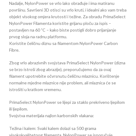
Nadalje, NylonPower se vrlo lako obrađuje i ima matiranu
površinu. Savršeni 3D otisci su vrlo kruti, i idealni ako vam treba
objekt visokog omjera krutosti i težine. Za obradu PrimaSelect
NylonPower Filamenta koristite grijanu ploču za ispis –
postavljen na 60 ˚C – kako biste postigli dobro prijanjanje
prvog sloja na radnu platformu.
Koristite čeličnu diznu sa filamentom NylonPower Carbon
Fibre.
Zbog vrlo abrazivnih svojstava PrimaSelect NylonPower (dizna
se brzo istroši zbog abrazije), preporučujemo da za ovaj
filament upotrebite očvrsnutu čeličnu mlaznicu. Korištenje
normalne mjedne mlaznice nije problem, ali mlaznica će se
istrošiti u kratkom vremenu.
PrimaSelect NylonPower se lijepi za staklo prekriveno ljepilom
ili ljepilom.
Svojstva materijala najlon karbonskih vlakana:
Težina i kalem: Svaki kalem dolazi sa 500 grama
visokokvalitetnog filamenta. NylonPower se isporučuje