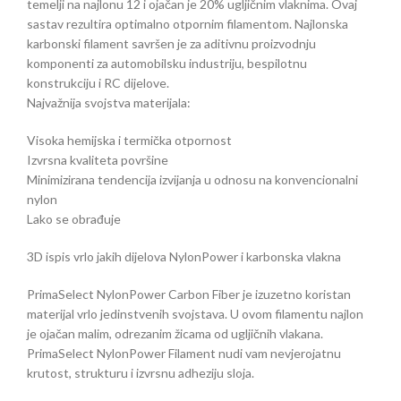
temelji na najlonu 12 i ojačan je 20% ugljičnim vlaknima. Ovaj
sastav rezultira optimalno otpornim filamentom. Najlonska
karbonski filament savršen je za aditivnu proizvodnju
komponenti za automobilsku industriju, bespilotnu
konstrukciju i RC dijelove.
Najvažnija svojstva materijala:
Visoka hemijska i termička otpornost
Izvrsna kvaliteta površine
Minimizirana tendencija izvijanja u odnosu na konvencionalni
nylon
Lako se obrađuje
3D ispis vrlo jakih dijelova NylonPower i karbonska vlakna
PrimaSelect NylonPower Carbon Fiber je izuzetno koristan
materijal vrlo jedinstvenih svojstava. U ovom filamentu najlon
je ojačan malim, odrezanim žicama od ugljičnih vlakana.
PrimaSelect NylonPower Filament nudi vam nevjerojatnu
krutost, strukturu i izvrsnu adheziju sloja.