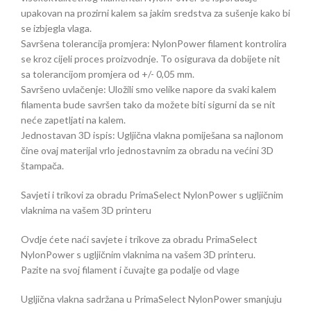
upakovan na prozirni kalem sa jakim sredstva za sušenje kako bi
se izbjegla vlaga.
Savršena tolerancija promjera: NylonPower filament kontrolira
se kroz cijeli proces proizvodnje. To osigurava da dobijete nit
sa tolerancijom promjera od +/- 0,05 mm.
Savršeno uvlačenje: Uložili smo velike napore da svaki kalem
filamenta bude savršen tako da možete biti sigurni da se nit
neće zapetljati na kalem.
Jednostavan 3D ispis: Ugljična vlakna pomiješana sa najlonom
čine ovaj materijal vrlo jednostavnim za obradu na većini 3D
štampača.
Savjeti i trikovi za obradu PrimaSelect NylonPower s ugljičnim
vlaknima na vašem 3D printeru
Ovdje ćete naći savjete i trikove za obradu PrimaSelect
NylonPower s ugljičnim vlaknima na vašem 3D printeru.
Pazite na svoj filament i čuvajte ga podalje od vlage
Ugljična vlakna sadržana u PrimaSelect NylonPower smanjuju