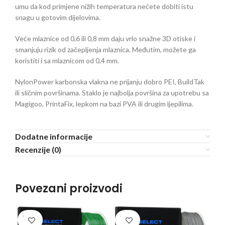
umu da kod primjene nižih temperatura nećete dobiti istu
snagu u gotovim dijelovima.
Veće mlaznice od 0,6 ili 0,8 mm daju vrlo snažne 3D otiske i
smanjuju rizik od začepljenja mlaznica. Međutim, možete ga
koristiti i sa mlaznicom od 0,4 mm.
NylonPower karbonska vlakna ne prijanju dobro PEI, BuildTak
ili sličnim površinama. Staklo je najbolja površina za upotrebu sa
Magigoo, PrintaFix, lepkom na bazi PVA ili drugim ljepilima.
Dodatne informacije
Recenzije (0)
Povezani proizvodi
SOLD
SOLD
SO
OUT
OUT
O