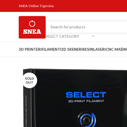
SNEA Online Trgovina
SELECT CATEGORY
3D PRINTERI
FILAMENTI
3D SKENERI
RESIN
LASERI
CNC MAŠIN
SOLD
OUT