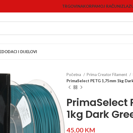
TRGOVINA
KORPA
MOJ RAČUN
IZLAZ
E
DODACI I DIJELOVI
Početna
Prima Creator Filament
PrimaSelect PETG 1,75mm 1kg Dar
PrimaSelect
1kg Dark Gre
45,00
KM