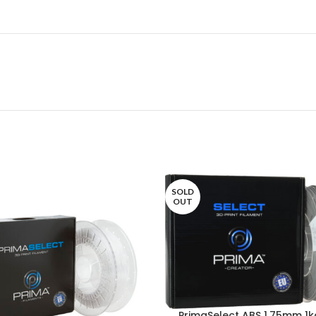
SOLD
OUT
PrimaSelect ABS 1,75mm 1k