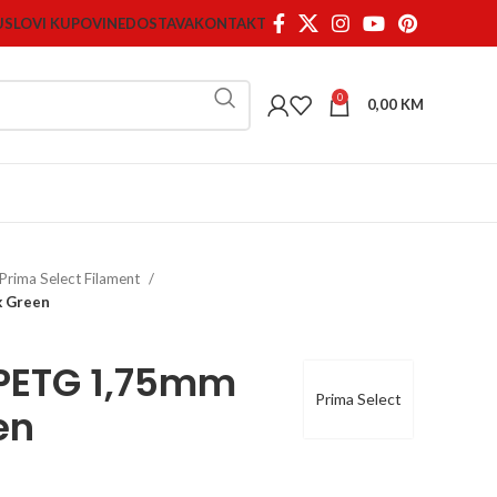
USLOVI KUPOVINE
DOSTAVA
KONTAKT
0
0,00
KM
Prima Select Filament
k Green
 PETG 1,75mm
Prima Select
en