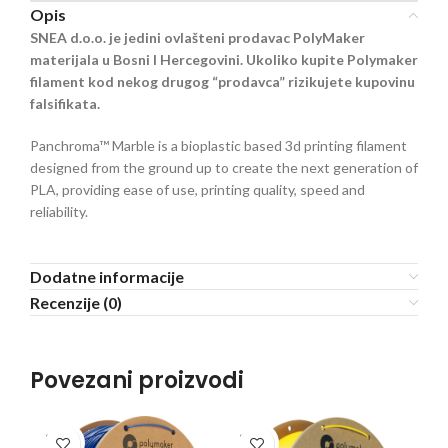
Opis
SNEA d.o.o. je jedini ovlašteni prodavac PolyMaker
materijala u Bosni I Hercegovini. Ukoliko kupite Polymaker
filament kod nekog drugog “prodavca” rizikujete kupovinu
falsifikata.
Panchroma™ Marble is a bioplastic based 3d printing filament
designed from the ground up to create the next generation of
PLA, providing ease of use, printing quality, speed and
reliability.
Dodatne informacije
Recenzije (0)
Povezani proizvodi
SOLD
SOLD
SO