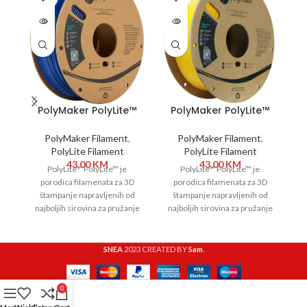
OUT
OUT
O
PolyMaker PolyLite™
PolyMaker PolyLite™
PETG 1,75 mm 1kg Blue
PETG 1,75 mm 1kg
P
Yellow
PolyMaker Filament
,
PolyMaker Filament
,
PolyLite Filament
PolyLite Filament
43,00
KM
43,00
KM
PolyLite™ PolyLite™ je
PolyLite™ PolyLite™ je
porodica filamenata za 3D
porodica filamenata za 3D
štampanje napravljenih od
štampanje napravljenih od
najboljih sirovina za pružanje
najboljih sirovina za pružanje
n
izuzetnog kvaliteta i
izuzetnog kvaliteta i
pouzdanosti. PolyLite™ pokriva
pouzdanosti. PolyLite™ pokriva
po
SNEA
2023 CREATED BY
Sam
.
0