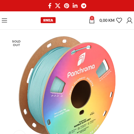
0
0,00
KM
SOLD
OUT