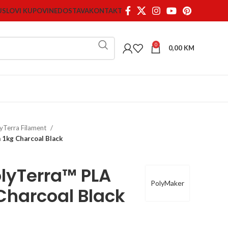
USLOVI KUPOVINE
DOSTAVA
KONTAKT
0
0,00
KM
yTerra Filament
 1kg Charcoal Black
lyTerra™ PLA
PolyMaker
Charcoal Black