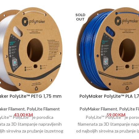
SOLD
OUT
ker PolyLite™ PETG 1,75 mm
PolyMaker PolyLite™ PLA 1
1kg Transparent
1kg Blue
ker Filament
,
PolyLite Filament
PolyMaker Filament
,
PolyLite F
43,00
KM
59,00
KM
yLite™ PolyLite™ je porodica
PolyLite™ PolyLite™ je poro
ata za 3D štampanje napravljenih
filamenata za 3D štampanje napr
ljih sirovina za pružanje izuzetnog
od najboljih sirovina za pružanje 
a i pouzdanosti. PolyLite™ pokriva
kvaliteta i pouzdanosti. PolyLite