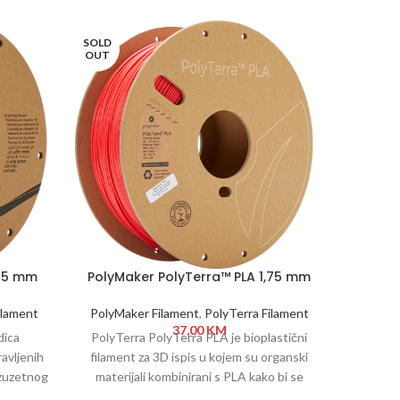
SOLD
SOLD
OUT
OUT
,75 mm
PolyMaker PolyTerra™ PLA 1,75 mm
PolyMa
1kg Lava Red
ilament
PolyMaker Filament
,
PolyTerra Filament
PolyMak
37,00
KM
dica
PolyTerra PolyTerra PLA je bioplastični
PolyTer
avljenih
filament za 3D ispis u kojem su organski
filament
izuzetnog
materijali kombinirani s PLA kako bi se
materij
™ pokriva