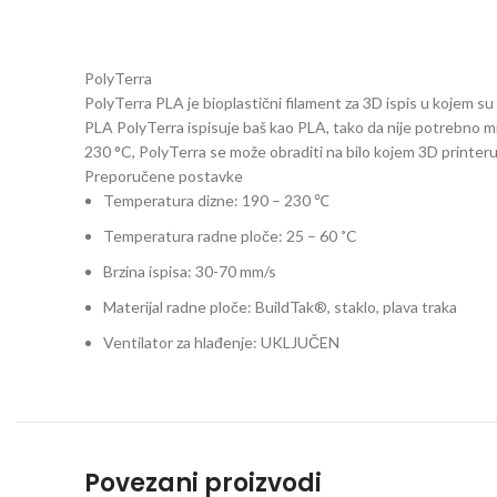
PolyTerra
PolyTerra PLA je bioplastični filament za 3D ispis u kojem su o
PLA
PolyTerra ispisuje baš kao PLA, tako da nije potrebno mi
230 °C, PolyTerra se može obraditi na bilo kojem 3D printeru
Preporučene postavke
Temperatura dizne: 190 – 230 ℃
Temperatura radne ploče: 25 – 60 ˚C
Brzina ispisa: 30-70 mm/s
Materijal radne ploče: BuildTak®, staklo, plava traka
Ventilator za hlađenje: UKLJUČEN
Povezani proizvodi