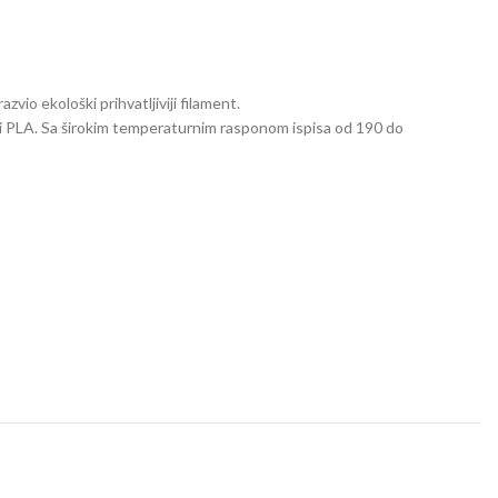
zvio ekološki prihvatljiviji filament.
i PLA.
Sa širokim temperaturnim rasponom ispisa od 190 do