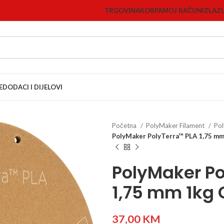
TRGOVINA
KORPA
MOJ RAČUN
IZLAZ
E
DODACI I DIJELOVI
Početna
PolyMaker Filament
Pol
PolyMaker PolyTerra™ PLA 1,75 mm
PolyMaker Po
1,75 mm 1kg 
37,00
KM