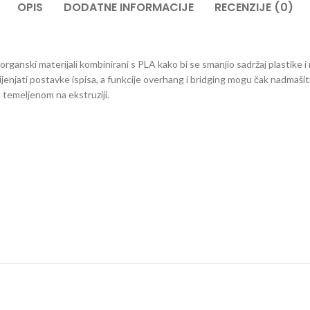
OPIS
DODATNE INFORMACIJE
RECENZIJE (0)
rganski materijali kombinirani s PLA kako bi se smanjio sadržaj plastike i ra
jenjati postavke ispisa, a funkcije overhang i bridging mogu čak nadmašit
 temeljenom na ekstruziji.