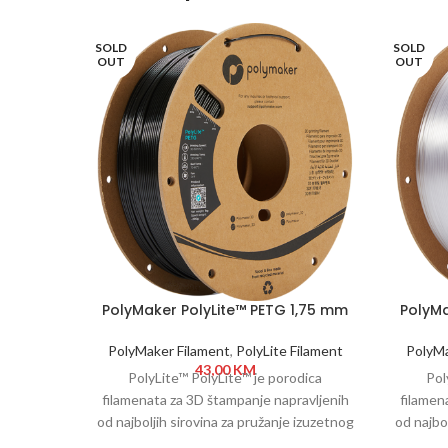
SOLD
SOLD
OUT
OUT
PolyMaker PolyLite™ PETG 1,75 mm
PolyMa
1kg Black
PolyMaker Filament
,
PolyLite Filament
PolyMa
43,00
KM
PolyLite™ PolyLite™ je porodica
Pol
filamenata za 3D štampanje napravljenih
filamen
od najboljih sirovina za pružanje izuzetnog
od najbo
kvaliteta i pouzdanosti. PolyLite™ pokriva
kvalitet