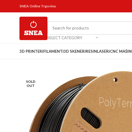
SNEA Online Trgovina
SELECT CATEGORY
3D PRINTERI
FILAMENTI
3D SKENERI
RESIN
LASERI
CNC MAŠIN
SOLD
OUT