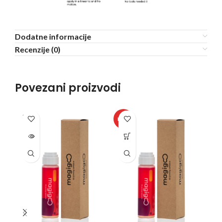
Dodatne informacije
Recenzije (0)
Povezani proizvodi
SOLD
SO
HOT
OUT
O