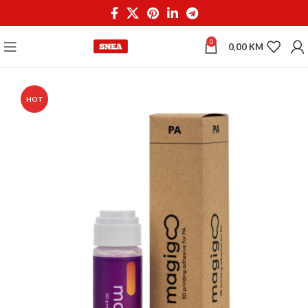
0
0,00
KM
HOT