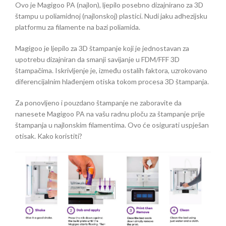
Ovo je Magigoo PA (najlon), ljepilo posebno dizajnirano za 3D
štampu u poliamidnoj (najlonskoj) plastici. Nudi jaku adhezijsku
platformu za filamente na bazi poliamida.
Magigoo je ljepilo za 3D štampanje koji je jednostavan za
upotrebu dizajniran da smanji savijanje u FDM/FFF 3D
štampačima. Iskrivljenje je, između ostalih faktora, uzrokovano
diferencijalnim hlađenjem otiska tokom procesa 3D štampanja.
Za ponovljeno i pouzdano štampanje ne zaboravite da
nanesete Magigoo PA na vašu radnu ploču za štampanje prije
štampanja u najlonskim filamentima. Ovo će osigurati uspješan
otisak. Kako koristiti?