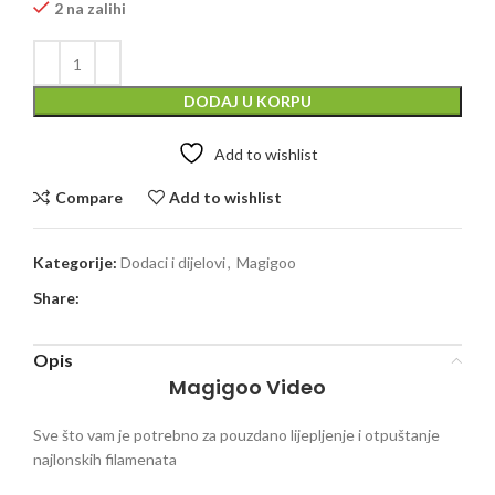
2 na zalihi
DODAJ U KORPU
Add to wishlist
Compare
Add to wishlist
Kategorije:
Dodaci i dijelovi
,
Magigoo
Share:
Opis
Magigoo Video
Sve što vam je potrebno za pouzdano lijepljenje i otpuštanje
najlonskih filamenata