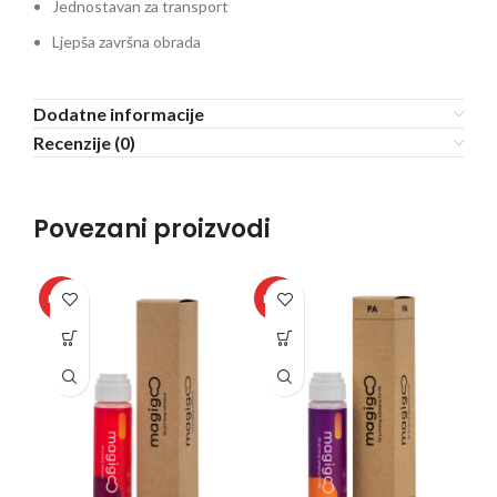
Jednostavan za transport
Ljepša završna obrada
Dodatne informacije
Recenzije (0)
Povezani proizvodi
SO
HOT
HOT
O