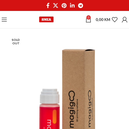
0
0,00
KM
SOLD
OUT