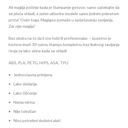
Ali magija počinje kada je štampanje gotovo: samo sačekajte da
se ploča ohladi, a zatim uklonite modele samo jednim pokretom
prsta! Osim toga, Magigoo pomaže u sprječavanju savijanja.
Zar nije magija?
Bez obzira na to da li ste hobi ili profesionalac – izuzetno je
korisno imati 30-satnu štampu kompletnu bez ikakvog savijanja
i koja se lako skine kada se ohladi.
ABS, PLA, PETG, HIPS, ASA, TPU
Jednostavna primjena
Lako skidanje
Lako čišćenje
Nema mirisa
Nije toksičan
Nisu potrebni dodatni alati