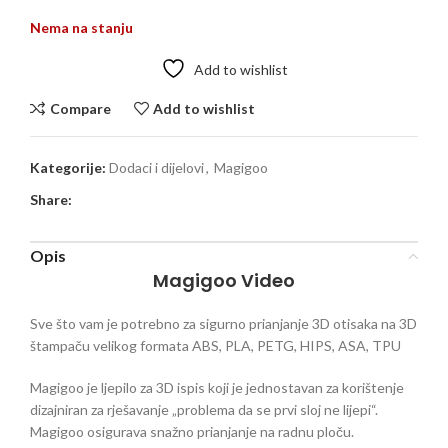
Nema na stanju
Add to wishlist
Compare
Add to wishlist
Kategorije:
Dodaci i dijelovi
,
Magigoo
Share:
Opis
Magigoo Video
Sve što vam je potrebno za sigurno prianjanje 3D otisaka na 3D
štampaču velikog formata ABS, PLA, PETG, HIPS, ASA, TPU
Magigoo je ljepilo za 3D ispis koji je jednostavan za korištenje
dizajniran za rješavanje „problema da se prvi sloj ne lijepi“.
Magigoo osigurava snažno prianjanje na radnu ploču.