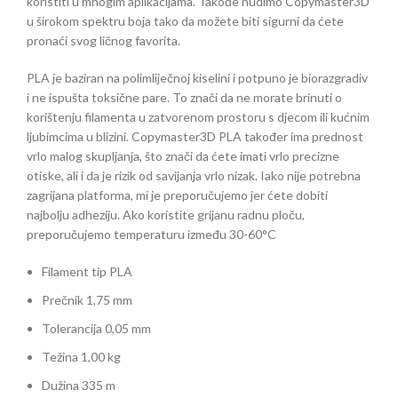
koristiti u mnogim aplikacijama.
Takođe nudimo Copymaster3D
u širokom spektru boja tako da možete biti sigurni da ćete
pronaći svog ličnog favorita.
PLA je baziran na polimliječnoj kiselini i potpuno je biorazgradiv
i ne ispušta toksične pare.
To znači da ne morate brinuti o
korištenju filamenta u zatvorenom prostoru s djecom ili kućnim
ljubimcima u blizini.
Copymaster3D PLA također ima prednost
vrlo malog skupljanja, što znači da ćete imati vrlo precizne
otiske, ali i da je rizik od savijanja vrlo nizak.
Iako nije potrebna
zagrijana platforma, mi je preporučujemo jer ćete dobiti
najbolju adheziju.
Ako koristite grijanu radnu ploču,
preporučujemo temperaturu između 30-60°C
Filament tip PLA
Prečnik 1,75 mm
Tolerancija 0,05 mm
Težina 1,00 kg
Dužina 335 m