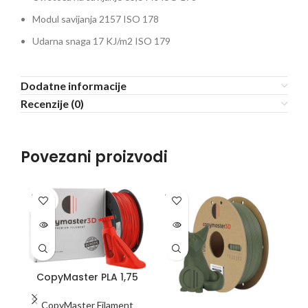
Modul savijanja 2157 ISO 178
Udarna snaga 17 KJ/m2 ISO 179
Dodatne informacije
Recenzije (0)
Povezani proizvodi
SOLD
SOLD
SO
OUT
OUT
O
CopyMaster PLA 1,75
mm 1kg Crvena
CopyMaster Filament