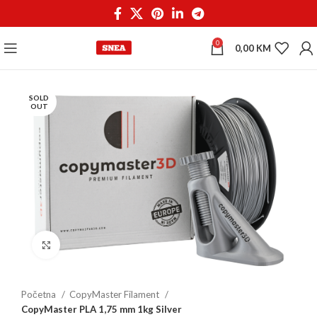
0
0,00
KM
SOLD
OUT
Click to enlarge
Početna
CopyMaster Filament
CopyMaster PLA 1,75 mm 1kg Silver