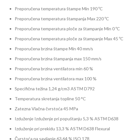
Preporučena temperatura štampe Min 190 ºC
Preporučena temperatura štampanja Max 220 ºC
Preporučena temperatura ploče za štampanje Min 0 ºC
Preporučena temperatura ploče za štampanje Max 45 ºC
Preporučena brzina štampe Min 40 mm/s
Preporučena brzina štampanja max 150 mm/s
Preporučena brzina ventilatora min 60 %
Preporučena brzina ventilatora max 100 %
Specifična težina 1,24 g/cm3 ASTM D792
Temperatura skretanja topline 50 °C
Zatezna
Vlačna čvrstoća 45 MPa
Izduženje
Izduženje pri popuštanju 5,3 % ASTM D638
Izduženje pri prekidu 13,3 % ASTM D638
Flexural
Čvrstoća na savijanje 63,64 % ISO 178