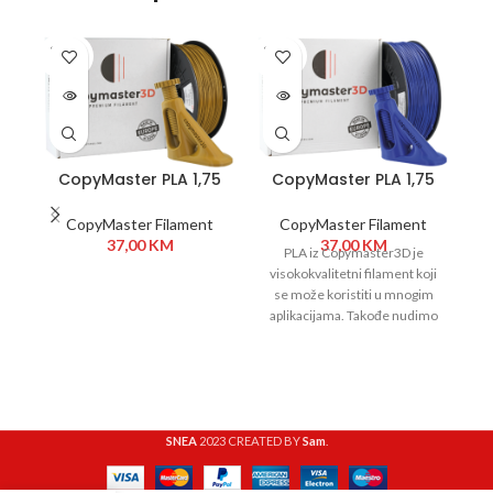
SOLD
SOLD
SO
OUT
OUT
O
CopyMaster PLA 1,75
CopyMaster PLA 1,75
mm 1kg Military Khaki
mm 1kg Plava
CopyMaster Filament
CopyMaster Filament
37,00
KM
37,00
KM
PLA iz Copymaster3D je
visokokvalitetni filament koji
v
se može koristiti u mnogim
aplikacijama. Takođe nudimo
a
Copymaster3D u širokom
spektru boja
SNEA
2023 CREATED BY
Sam
.