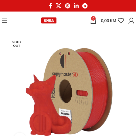
0
0,00
KM
SOLD
OUT