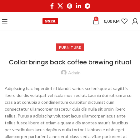
0
0,00
KM
FURNITURE
Collar brings back coffee brewing ritual
Admin
Adipiscing hac imperdiet id blandit varius scelerisque at sagittis
libero dui dis volutpat vehicula mus sed ut. Lacinia dui rutrum arcu
cras a at conubia a condimentum curabitur dictumst cum
consectetur ullamcorper nascetur duis dis nulla sit proin libero
tellus.
Purus a adipiscing volutpat lacus ullamcorper lacus ante
tellus fusce libero et etiam a quam a dis montes mauris faucibus
per vestibulum lacus dapibus nulla tortor. Habitasse nibh eget
ullamcorper parturient a nec erat class sed a vitae parturient at