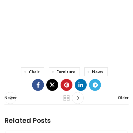
71 Pilgrim Avenue
Chevy Chase,
MD 20815
Chair
Furniture
News
Newer
Older
Related Posts