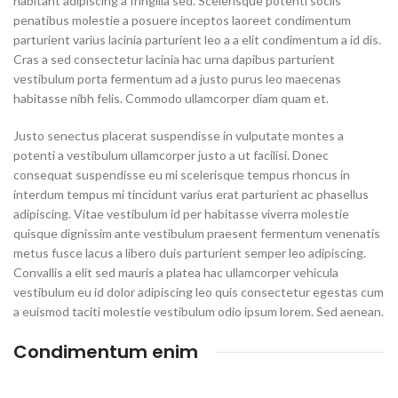
habitant adipiscing a fringilla sed. Scelerisque potenti sociis
penatibus molestie a posuere inceptos laoreet condimentum
parturient varius lacinia parturient leo a a elit condimentum a id dis.
Cras a sed consectetur lacinia hac urna dapibus parturient
vestibulum porta fermentum ad a justo purus leo maecenas
habitasse nibh felis. Commodo ullamcorper diam quam et.
Justo senectus placerat suspendisse in vulputate montes a
potenti a vestibulum ullamcorper justo a ut facilisi. Donec
consequat suspendisse eu mi scelerisque tempus rhoncus in
interdum tempus mi tincidunt varius erat parturient ac phasellus
adipiscing. Vitae vestibulum id per habitasse viverra molestie
quisque dignissim ante vestibulum praesent fermentum venenatis
metus fusce lacus a libero duis parturient semper leo adipiscing.
Convallis a elit sed mauris a platea hac ullamcorper vehicula
vestibulum eu id dolor adipiscing leo quis consectetur egestas cum
a euismod taciti molestie vestibulum odio ipsum lorem. Sed aenean.
Condimentum enim