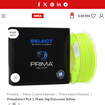
0
0,00
KM
SOLD
OUT
Click to enlarge
Početna
Prima Creator Filament
Prima Select Filament
PrimaSelect PLA 1,75mm 1kg Florecent Yellow