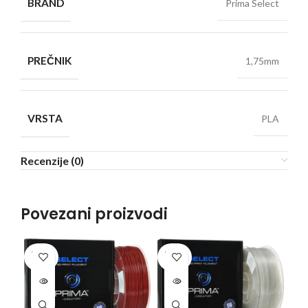
BRAND
Prima Select
PREČNIK
1,75mm
VRSTA
PLA
Recenzije (0)
Povezani proizvodi
SOLD
SOLD
SO
OUT
OUT
O