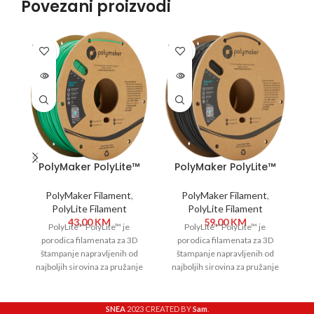
Povezani proizvodi
SOLD
SOLD
SO
OUT
OUT
O
PolyMaker PolyLite™
PolyMaker PolyLite™
PETG 1,75 mm 1kg
PLA 1,75 mm 1kg Black
Green
PolyMaker Filament
,
PolyMaker Filament
,
PolyLite Filament
PolyLite Filament
43,00
KM
59,00
KM
PolyLite™ PolyLite™ je
PolyLite™ PolyLite™ je
porodica filamenata za 3D
porodica filamenata za 3D
štampanje napravljenih od
štampanje napravljenih od
najboljih sirovina za pružanje
najboljih sirovina za pružanje
n
izuzetnog kvaliteta i
izuzetnog kvaliteta i
pouzdanosti. PolyLite™ pokriva
pouzdanosti. PolyLite™ pokriva
po
SNEA
2023 CREATED BY
Sam
.