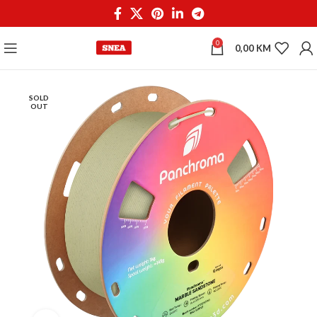
0
0,00
KM
SOLD
OUT