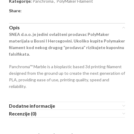
Kategorije:
Panchroma
,
PolyMaker Filament
Share:
Opis
SNEA d.o.o. je jedini ovlašteni prodavac PolyMaker
materijala u Bosni I Hercegovini. Ukoliko kupite Polymaker
filament kod nekog drugog “prodavca” rizikujete kupovinu
falsifikata.
Panchroma™ Marble is a bioplastic based 3d printing filament
designed from the ground up to create the next generation of
PLA, providing ease of use, printing quality, speed and
reliability.
Dodatne informacije
Recenzije (0)