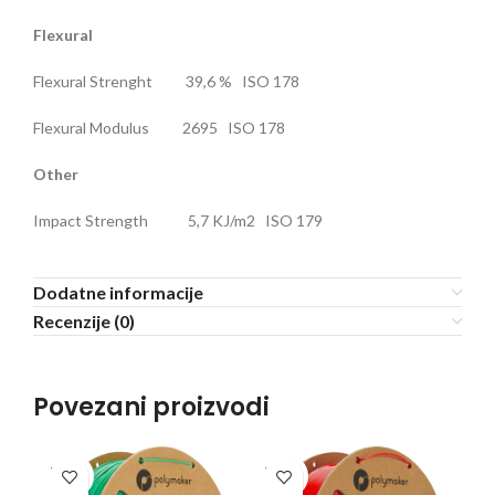
Flexural
Flexural Strenght 39,6 % ISO 178
Flexural Modulus 2695 ISO 178
Other
Impact Strength 5,7 KJ/m2 ISO 179
Dodatne informacije
Recenzije (0)
Povezani proizvodi
SOLD
SOLD
SO
OUT
OUT
O