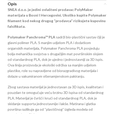
Opis
SNEA d.o.o. je jedini ovlašteni prodavac PolyMaker
materijala u Bosni I Hercegovini. Ukoliko kupite Polymaker
filament kod nekog drugog “prodavca” rizikujete kupovinu
falsifikata.
Polymaker Panchroma™ PLA
sadrži bio-plastični sastav čiji je
glavni polimer PLA. S manjim udjelom PLA i dodatkom
organskih materijala, Polymaker Panchroma PLA posjeduju
bolja mehanička svojstva s drugačijim mat površinskim slojem
od standardnog PLA, dok je ujedno i jednostavniji za 3D ispis.
Ova linija proizvoda je ekološki održiva sa manjim udjelom
plastike, role su napravljene od biorazgradivog materijala i
dolaze u vakumiranom višenamjenskom pakiranju.
Zbog sastava materijal je jednostavan za 3D ispis, kvalitetan i
pouzdan te omogućuje veću brzinu 3D ispisa od standardnog
PLA. Materijal je čvršći i krući od standardnog PLA, dok je
skidanje supporta jednostavnije i lakše. Matirana i glatka
površina razlikuje ga od “plastičnog” izgleda modela od