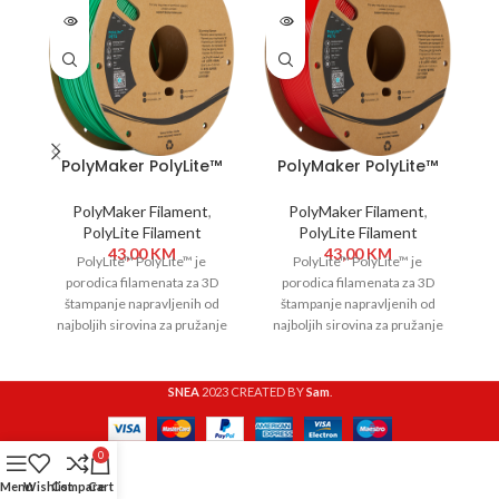
PolyMaker PolyLite™
PolyMaker PolyLite™
PETG 1,75 mm 1kg
PETG 1,75 mm 1kg Red
Green
PolyMaker Filament
,
PolyMaker Filament
,
PolyLite Filament
PolyLite Filament
43,00
KM
43,00
KM
PolyLite™ PolyLite™ je
PolyLite™ PolyLite™ je
porodica filamenata za 3D
porodica filamenata za 3D
štampanje napravljenih od
štampanje napravljenih od
najboljih sirovina za pružanje
najboljih sirovina za pružanje
n
izuzetnog kvaliteta i
izuzetnog kvaliteta i
pouzdanosti. PolyLite™ pokriva
pouzdanosti. PolyLite™ pokriva
po
SNEA
2023 CREATED BY
Sam
.
0
Menu
Wishlist
Compare
Cart