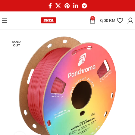
0
0,00
KM
SOLD
OUT