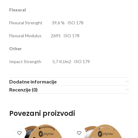
Flexural
Flexural Strenght 39,6 % ISO 178
Flexural Modulus 2695 ISO 178
Other
Impact Strength 5,7 KJ/m2 ISO 179
Dodatne informacije
Recenzije (0)
Povezani proizvodi
SOLD
SOLD
SO
OUT
OUT
O