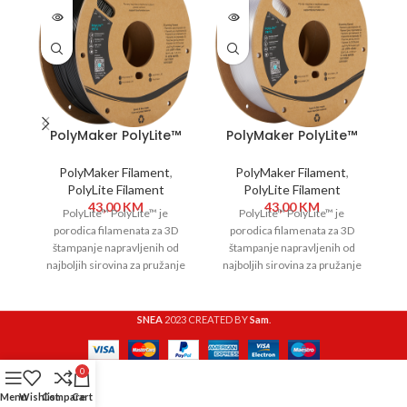
PolyMaker PolyLite™
PolyMaker PolyLite™
PETG 1,75 mm 1kg
PETG 1,75 mm 1kg
Black
Transparent
PolyMaker Filament
,
PolyMaker Filament
,
PolyLite Filament
PolyLite Filament
43,00
KM
43,00
KM
PolyLite™ PolyLite™ je
PolyLite™ PolyLite™ je
porodica filamenata za 3D
porodica filamenata za 3D
štampanje napravljenih od
štampanje napravljenih od
najboljih sirovina za pružanje
najboljih sirovina za pružanje
n
izuzetnog kvaliteta i
izuzetnog kvaliteta i
pouzdanosti. PolyLite™ pokriva
pouzdanosti. PolyLite™ pokriva
po
SNEA
2023 CREATED BY
Sam
.
0
Menu
Wishlist
Compare
Cart