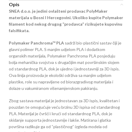
Opis
SNEA d.o.o. je jedini ovlašteni prodavac PolyMaker
materijala u Bosni I Hercegovini. Ukoliko kupite Polymaker
filament kod nekog drugog “prodavca” rizikujete kupovinu
falsifikata.
Polymaker Panchroma™ PLA
sadrži bio-plastični sastav čiji je
glavni polimer PLA. S manjim udjelom PLA i dodatkom
organskih materijala, Polymaker Panchroma PLA posjeduju
bolja mehanička svojstva s drugačijim mat površinskim slojem
od standardnog PLA, dok je ujedno i jednostavniji za 3D ispis.
Ova linija proizvoda je ekološki održiva sa manjim udjelom
plastike, role su napravljene od biorazgradivog materijala i
dolaze u vakumiranom višenamjenskom pakiranju.
Zbog sastava materijal je jednostavan za 3D ispis, kvalitetan i
pouzdan te omogućuje veću brzinu 3D ispisa od standardnog
PLA. Materijal je čvršći i krući od standardnog PLA, dok je
skidanje supporta jednostavnije i lakše. Matirana i glatka
površina razlikuje ga od “plastičnog” izgleda modela od