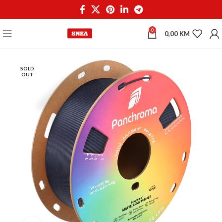
0
0,00
KM
SOLD
OUT