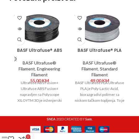
SOLD
SOLD
SO
OUT
OUT
O
BASF Ultrafuse® ABS
BASF Ultrafuse® PLA
Fusion+ 1,75 mm 750g
1,75 mm 750g Grey
Black
BASF Ultrafuse®
BASF Ultrafuse®
Filament
,
Engineering
Filament
,
Standard
Filament
Filament
55,00
KM
49,00
KM
Ultrafuse ABS Fusion+
BASF Ultrafuse PLA Ultrafuse
BA
Ultrafuse ABS Fusion+
PLA je Poly-Lactic-Acid,
napravljen sa Polyscope
biorazgradivi polimer sa
XILOYTM 3D je inženjerski
niskom tačkom topljenja. To je
ni
filament koji je optimiziran za
materijal koji se lako štampa,
m
3D štampanje.
SNEA
2023 CREATED BY
Sam
.
0