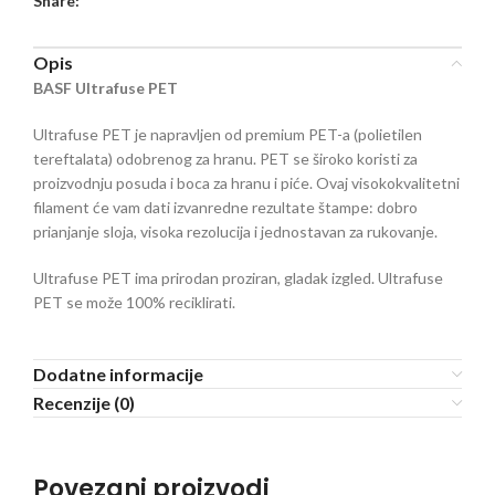
Share:
Opis
BASF Ultrafuse PET
Ultrafuse PET je napravljen od premium PET-a (polietilen
tereftalata) odobrenog za hranu. PET se široko koristi za
proizvodnju posuda i boca za hranu i piće. Ovaj visokokvalitetni
filament će vam dati izvanredne rezultate štampe: dobro
prianjanje sloja, visoka rezolucija i jednostavan za rukovanje.
Ultrafuse PET ima prirodan proziran, gladak izgled. Ultrafuse
PET se može 100% reciklirati.
Dodatne informacije
Recenzije (0)
Povezani proizvodi