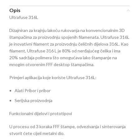
Opis
Ultrafuse 316L
Dizajniran za krajnju lakoću rukovanja na konvencionalnim 3D
štampačima za proizvodnju spojenih filamenata.
Ultrafuse 316L
je inovativni filament za proizvodnju čeličnih dijelova 316L.
Kao
filament, Ultrafuse 316 L je 80% od nerđajućeg čelika i ima
20% sadržaja polimera što omogućava lako štampanje na
mnogim otvorenim FFF desktop štampačima.
Primjeri aplikacija koje koriste Ultrafuse 316L:
Alati
Pribor i pribor
Serijska proizvodnja
Funkcionalni dijelovi i prototipovi
U procesu od 3 koraka FFF štampe, odvezivanja i sinterovanja
stvorit ćete cijeli metalni dio.