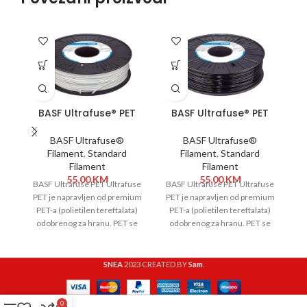
SO
O
BASF Ultrafuse® PET
BASF Ultrafuse® PET
1,75 mm 750g Bijela
1,75 mm 750g Crna
BASF Ultrafuse®
BASF Ultrafuse®
Filament
,
Standard
Filament
,
Standard
Filament
Filament
55,00
KM
55,00
KM
BASF Ultrafuse PET Ultrafuse
BASF Ultrafuse PET Ultrafuse
BA
PET je napravljen od premium
PET je napravljen od premium
PET-a (polietilen tereftalata)
PET-a (polietilen tereftalata)
odobrenog za hranu. PET se
odobrenog za hranu. PET se
ni
široko koristi za
široko koristi za
m
SNEA
2023 CREATED BY
Sam
.
0