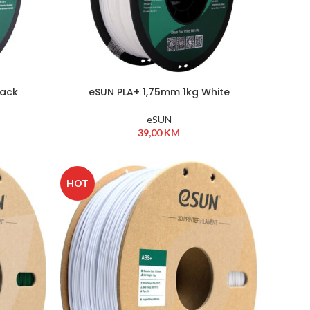
lack
eSUN PLA+ 1,75mm 1kg White
eSUN
39,00
KM
HOT