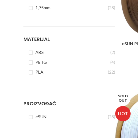
1,75mm
(28)
MATERIJAL
eSUN P
ABS
(2)
PETG
(4)
PLA
(22)
SOLD
OUT
PROIZVOĐAČ
HOT
eSUN
(28)