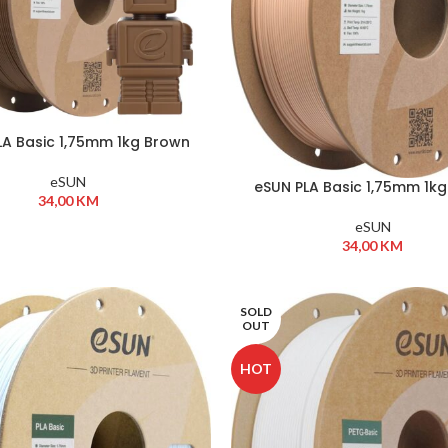
LA Basic 1,75mm 1kg Brown
eSUN
eSUN PLA Basic 1,75mm 1kg
34,00
KM
eSUN
34,00
KM
SOLD
OUT
HOT