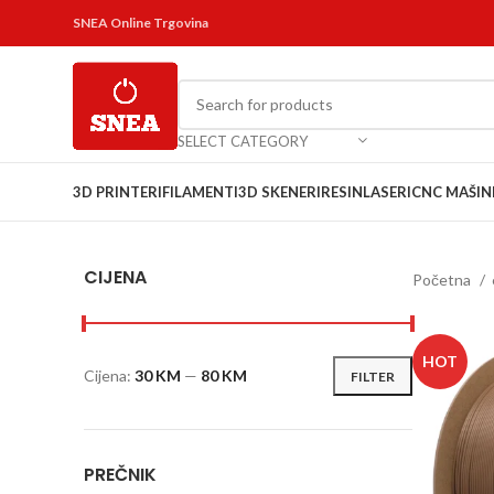
SNEA Online Trgovina
SELECT CATEGORY
3D PRINTERI
FILAMENTI
3D SKENERI
RESIN
LASERI
CNC MAŠIN
CIJENA
Početna
HOT
Cijena:
30 KM
—
80 KM
FILTER
PREČNIK