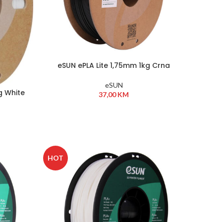
eSUN ePLA Lite 1,75mm 1kg Crna
eSUN
g White
37,00
KM
HOT