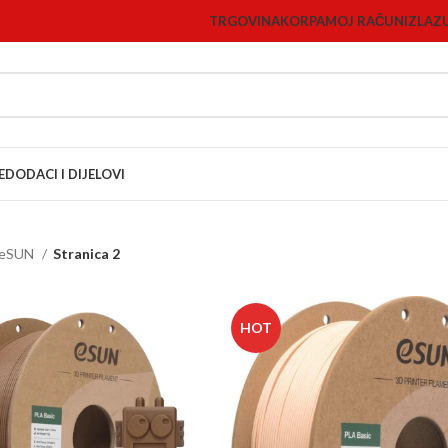
TRGOVINA
KORPA
MOJ RAČUN
IZLAZ
E
DODACI I DIJELOVI
eSUN
Stranica 2
HOT