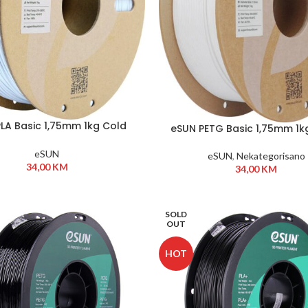
LA Basic 1,75mm 1kg Cold
eSUN PETG Basic 1,75mm 1k
White
eSUN
eSUN
,
Nekategorisano
34,00
KM
34,00
KM
SOLD
OUT
HOT