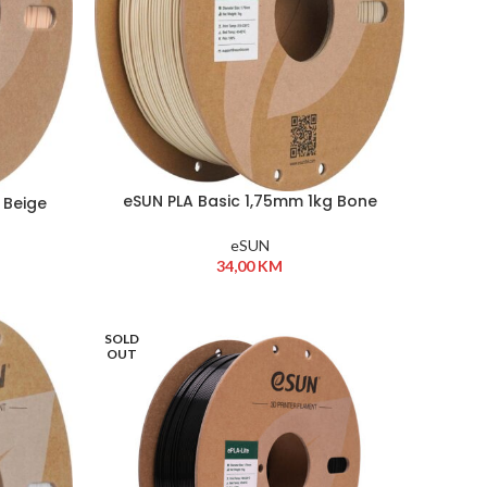
eSUN PLA Basic 1,75mm 1kg Bone
 Beige
White
eSUN
34,00
KM
SOLD
OUT