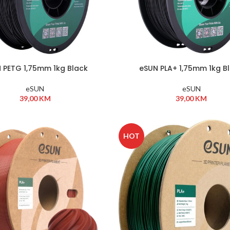
 PETG 1,75mm 1kg Black
eSUN PLA+ 1,75mm 1kg B
eSUN
eSUN
39,00
KM
39,00
KM
HOT