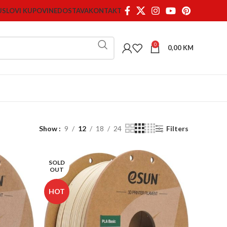
USLOVI KUPOVINE
DOSTAVA
KONTAKT
0
0,00
KM
Show
9
12
18
24
Filters
SOLD
OUT
HOT