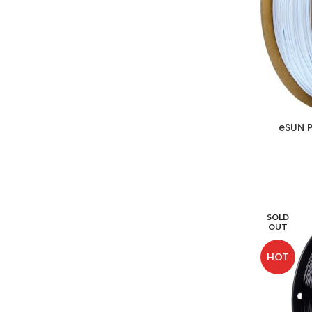
eSUN P
SOLD
OUT
HOT